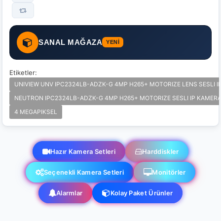
SANAL MAĞAZA
YENİ
Etiketler:
UNIVIEW UNV IPC2324LB-ADZK-G 4MP H265+ MOTORIZE LENS SESLI I
NEUTRON IPC2324LB-ADZK-G 4MP H265+ MOTORIZE SESLI IP KAMER
4 MEGAPIKSEL
Hazır Kamera Setleri
Harddiskler
Seçenekli Kamera Setleri
Monitörler
Alarmlar
Kolay Paket Ürünler