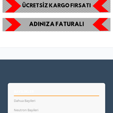
BAYILIKLER
Dahua Bayileri
Neutron Bayileri