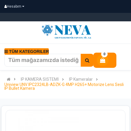
Hesabım
TÜM KATEGORILER
0
IP KAMERA SİSTEMİ
IP Kameralar
Uniview UNV IPC2324LB-ADZK-G 4MP H265+ Motorize Lens Sesli
IP Bullet Kamera