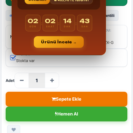
🔥
405,90 TL
tasarruf
Görüntüleme Sayısı 16061 zaman
24 AY Garantili
02
02
14
43
:
:
:
GÜN
SAAT
DAK
SAN
MARKALAR
ÜRÜN KODU:
NEUTRON
Uniview UNV
Ürünü İncele →
IPC2324LB-ADZK-G
STOK
Stokta var
Adet
Sepete Ekle
Hemen Al