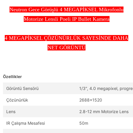
Neutron Gece Görüşlü 4 MEGAPİKSEL Mikrofonlu
Motorize Lensli Poeli IP Bullet Kamera
4 MEGAPİKSEL ÇÖZÜNÜRLÜK SAYESİNDE DAHA
NET GÖRÜNTÜ
Özellikler
Görüntü Sensörü
1/3", 4.0 megapixel, progr
Çözünürlük
2688x1520
Lens
2.8-12 mm Motorize Lens
IR Çalışma Mesafesi
50m