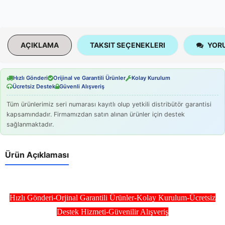
AÇIKLAMA
TAKSIT SEÇENEKLERI
YORU
Hızlı Gönderi
Orijinal ve Garantili Ürünler
Kolay Kurulum
Ücretsiz Destek
Güvenli Alışveriş
Tüm ürünlerimiz seri numarası kayıtlı olup yetkili distribütör garantisi
kapsamındadır. Firmamızdan satın alınan ürünler için destek
sağlanmaktadır.
Ürün Açıklaması
Hızlı Gönderi-Orjinal Garantili Ürünler-Kolay Kurulum-Ücretsiz
Destek Hizmeti-Güvenilir Alışveriş