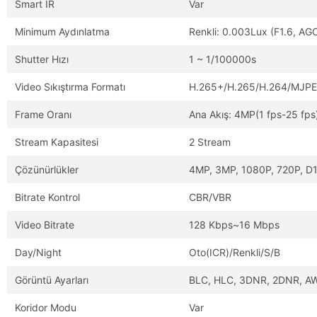
Smart IR
Var
Minimum Aydınlatma
Renkli: 0.003Lux (F1.6, AGC 
Shutter Hızı
1 ~ 1/100000s
Video Sıkıştırma Formatı
H.265+/H.265/H.264/MJP
Frame Oranı
Ana Akış: 4MP(1 fps-25 fps)
Stream Kapasitesi
2 Stream
Çözünürlükler
4MP, 3MP, 1080P, 720P, D1,
Bitrate Kontrol
CBR/VBR
Video Bitrate
128 Kbps~16 Mbps
Day/Night
Oto(ICR)/Renkli/S/B
Görüntü Ayarları
BLC, HLC, 3DNR, 2DNR, A
Koridor Modu
Var