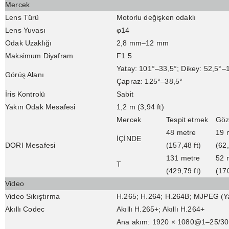
Mercek
Lens Türü
Motorlu değişken odaklı
Lens Yuvası
φ14
Odak Uzaklığı
2,8 mm–12 mm
Maksimum Diyafram
F1.5
Yatay: 101°–33,5°; Dikey: 52,5°–
Görüş Alanı
Çapraz: 125°–38,5°
İris Kontrolü
Sabit
Yakın Odak Mesafesi
1,2 m (3,94 ft)
Mercek
Tespit etmek
Göz
48 metre
19 
İÇİNDE
DORI Mesafesi
(157,48 ft)
(62,
131 metre
52 
T
(429,79 ft)
(170
Video
Video Sıkıştırma
H.265; H.264; H.264B; MJPEG (Yaln
Akıllı Codec
Akıllı H.265+; Akıllı H.264+
Ana akım: 1920 × 1080@1–25/30