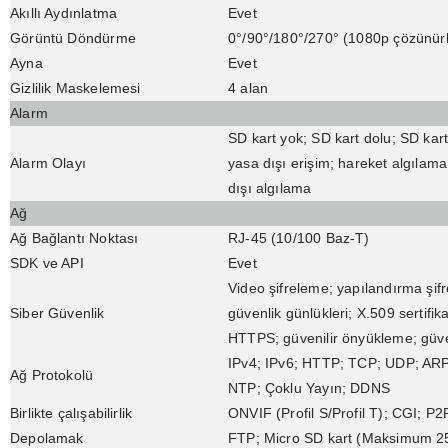
Akıllı Aydınlatma
Evet
Görüntü Döndürme
0°/90°/180°/270° (1080p çözünürlü
Ayna
Evet
Gizlilik Maskelemesi
4 alan
Alarm
SD kart yok; SD kart dolu; SD kart
Alarm Olayı
yasa dışı erişim; hareket algılama
dışı algılama
Ağ
Ağ Bağlantı Noktası
RJ-45 (10/100 Baz-T)
SDK ve API
Evet
Video şifreleme; yapılandırma şif
Siber Güvenlik
güvenlik günlükleri; X.509 sertifik
HTTPS; güvenilir önyükleme; güven
IPv4; IPv6; HTTP; TCP; UDP; A
Ağ Protokolü
NTP; Çoklu Yayın; DDNS
Birlikte çalışabilirlik
ONVIF (Profil S/Profil T); CGI; P
Depolamak
FTP; Micro SD kart (Maksimum 2