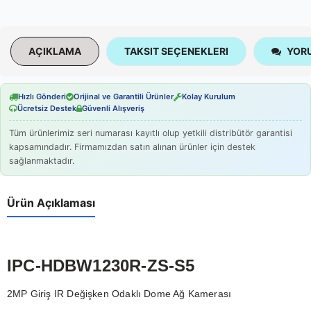
AÇIKLAMA
TAKSIT SEÇENEKLERI
YORU
Hızlı Gönderi
Orijinal ve Garantili Ürünler
Kolay Kurulum
Ücretsiz Destek
Güvenli Alışveriş
Tüm ürünlerimiz seri numarası kayıtlı olup yetkili distribütör garantisi
kapsamındadır. Firmamızdan satın alınan ürünler için destek
sağlanmaktadır.
Ürün Açıklaması
IPC-HDBW1230R-ZS-S5
2MP Giriş IR Değişken Odaklı Dome Ağ Kamerası