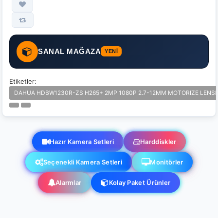
SANAL MAĞAZA
YENİ
Etiketler:
DAHUA HDBW1230R-ZS H265+ 2MP 1080P 2.7-12MM MOTORIZE LENSLI
Hazır Kamera Setleri
Harddiskler
Seçenekli Kamera Setleri
Monitörler
Alarmlar
Kolay Paket Ürünler