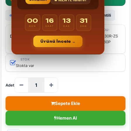
🔥
182,16 TL
tasarruf
Görüntüleme Sayısı 3551 zaman
24 AY Garantili
00
16
13
30
:
:
:
GÜN
SAAT
DAK
SAN
MARKALAR
ÜRÜN KODU:
Dahua
Dahua HDBW1230R-ZS
Ürünü İncele →
H265+ 2MP 1080P
Motorize
STOK
Stokta var
Adet
Sepete Ekle
Hemen Al