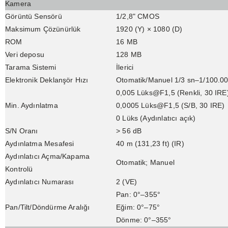
Kamera
Görüntü Sensörü
1/2,8" CMOS
Maksimum Çözünürlük
1920 (Y) × 1080 (D)
ROM
16 MB
Veri deposu
128 MB
Tarama Sistemi
İlerici
Elektronik Deklanşör Hızı
Otomatik/Manuel 1/3 sn–1/100.0
0,005 Lüks@F1,5 (Renkli, 30 IRE
Min. Aydınlatma
0,0005 Lüks@F1,5 (S/B, 30 IRE)
0 Lüks (Aydınlatıcı açık)
S/N Oranı
> 56 dB
Aydınlatma Mesafesi
40 m (131,23 ft) (IR)
Aydınlatıcı Açma/Kapama
Otomatik; Manuel
Kontrolü
Aydınlatıcı Numarası
2 (VE)
Pan: 0°–355°
Pan/Tilt/Döndürme Aralığı
Eğim: 0°–75°
Dönme: 0°–355°