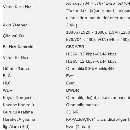
Alt akış: 704 × 576@1–25 fps/70
Video Kare Hızı
*Yukarıdaki değerler her bir akışı
olması durumunda değerler toplam
Akış Yeteneği
2 akış
1080p (1920 × 1080); 1,3M (1280
Çözünürlük
576/704 × 480); VGA (640 × 480);
Bit Hızı Kontrolü
CBR/VBR
H.264: 32 kbps–6144 kbps
Video Bit Hızı
H.265: 12 kbps–6144 kbps
Gündüz/Gece
Otomatik(ICR)/Renkli/S/B
BLC
Evet
HLC
Evet
WDR
DWDR
Beyaz Dengesi
Otomatik; doğal; sokak lambası; 
Kazanç Kontrolü
Otomatik; manuel
Gürültü Azaltma
3D NR
Hareket Algılama
KAPALI/AÇIK (4 alan, dikdörtgen)
İlgi Alanı (RoI)
Evet (4 alan)