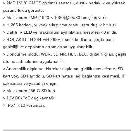
> 2MP 1/2,8" CMOS görüntü sensörü, düşük parlaklık ve yüksek
çözünürlüklü görüntü.
> Maksimum 2MP (1920 × 1080)@25/30 fps çıkış verir.
> H.265 kodeği, yüksek sıkıştırma oranı, ultra düşük bit hızı.
> Dahili IR LED ve maksimum aydınlatma mesafesi 40 m'dir.
> ROI, AKILLI H.264 +/H.265+, esnek kodlama, çeşitli bant
genişliği ve depolama ortamlarına uygulanabilir
> Döndürme modu, WDR, 3D NR, HLC, BLC, dijital filigran, çeşitli
izleme sahnelerine uygulanabilir.
> Anormallik algılama: Hareket algılama, gizlilik maskeleme, SD
kart yok, SD kart dolu, SD kart hatası, ağ bağlantısı kesilmesi, IP
çakışması ve yasadışı erişim
> Maksimum 256 G SD kart.
> 12V DC/PoE güç kaynağı.
> IP67 IK10 koruması.