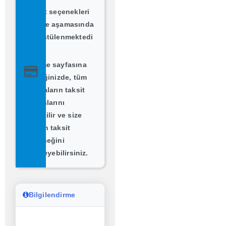
Taksit seçenekleri
ödeme aşamasında
görüntülenmektedi
r.
Ödeme sayfasına
geçtiğinizde, tüm
bankaların taksit
imkanlarını
görebilir ve size
uygun taksit
seçeneğini
belirleyebilirsiniz.
Bilgilendirme