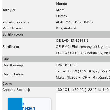
İrlanda
Tarayıcı
Krom
Firefox
Yönetim Yazılımı
Akıllı PSS; DSS; DMSS
Mobil İstemci
İOS; Android
Sertifikasyon
CE-LVD: EN62368-1
Sertifikalar
CE-EMC: Elektromanyetik Uyumlul
FCC: 47 CFR FCC Bölüm 15, Alt 
Güç
Güç Kaynağı
12V DC; PoE
Temel: 1,8 W (12 V DC); 2,4 W (
Güç Tüketimi
Maks. (H.265 + ICR + IR yoğunlu
Çevre
Çalışma Sıcaklığı
–30 °C ila +60 °C (–22 °F ila 140 
Taksit
Seçenekleri